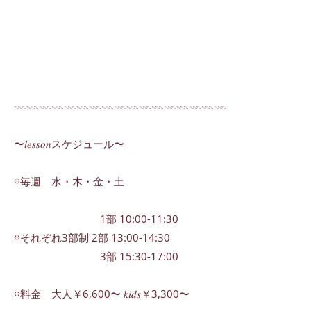
𓇠𓇠𓇠𓇠𓇠𓇠𓇠𓇠𓇠𓇠𓇠𓇠𓇠𓇠𓇠𓇠𓇠
〜𝑙𝑒𝑠𝑠𝑜𝑛スケジュール〜
𖡼毎週 水・木・金・土
1部 10:00-11:30
𖡼それぞれ3部制 2部 13:00-14:30
3部 15:30-17:00
𖡼料金 大人￥6,600〜 𝑘𝑖𝑑𝑠￥3,300〜