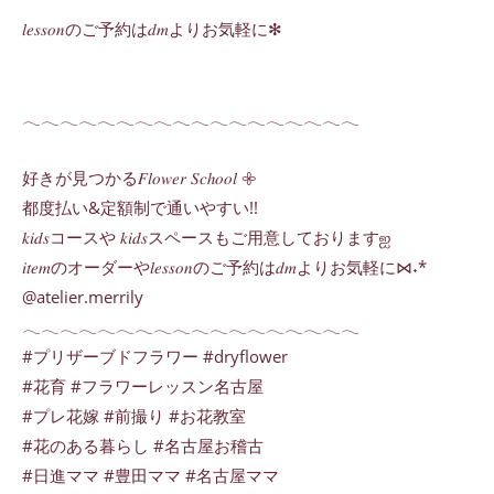
𝑙𝑒𝑠𝑠𝑜𝑛のご予約は𝑑𝑚よりお気軽に✻
𓂃𓂃𓂃𓂃𓂃𓂃𓂃𓂃𓂃𓂃𓂃𓂃𓂃𓂃𓂃𓂃𓂃𓂃
好きが見つかる𝐹𝑙𝑜𝑤𝑒𝑟 𝑆𝑐ℎ𝑜𝑜𝑙 𖧷
都度払い&定額制で通いやすい!!
𝑘𝑖𝑑𝑠コースや 𝑘𝑖𝑑𝑠スペースもご用意しておりますஐ
𝑖𝑡𝑒𝑚のオーダーや𝑙𝑒𝑠𝑠𝑜𝑛のご予約は𝑑𝑚よりお気軽に⋈˖*
@atelier.merrily
𓂃𓂃𓂃𓂃𓂃𓂃𓂃𓂃𓂃𓂃𓂃𓂃𓂃𓂃𓂃𓂃𓂃𓂃
#プリザーブドフラワー #dryflower
#花育 #フラワーレッスン名古屋
#プレ花嫁 #前撮り #お花教室
#花のある暮らし #名古屋お稽古
#日進ママ #豊田ママ #名古屋ママ