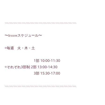
𓇠𓇠𓇠𓇠𓇠𓇠𓇠𓇠𓇠𓇠𓇠𓇠𓇠𓇠𓇠𓇠𓇠
〜𝑙𝑒𝑠𝑠𝑜𝑛スケジュール〜
𖡼毎週 火・木・土
1部 10:00-11:30
𖡼それぞれ3部制 2部 13:00-14:30
3部 15:30-17:00
𓇠𓇠𓇠𓇠𓇠𓇠𓇠𓇠𓇠𓇠𓇠𓇠𓇠𓇠𓇠𓇠𓇠