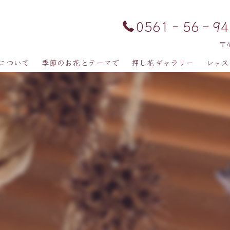
0561‐56‐94
〒
について
季節のお花とテーマで
押し花ギャラリー
レッス