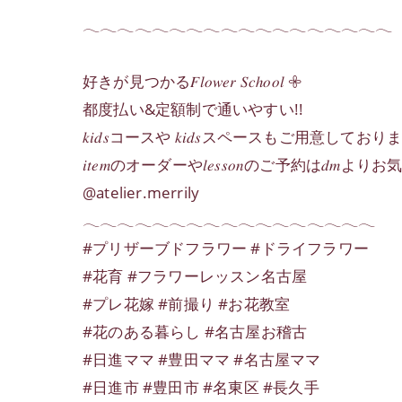
𓂃𓂃𓂃𓂃𓂃𓂃𓂃𓂃𓂃𓂃𓂃𓂃𓂃𓂃𓂃𓂃𓂃𓂃
好きが見つかる𝐹𝑙𝑜𝑤𝑒𝑟 𝑆𝑐ℎ𝑜𝑜𝑙 𖧷
都度払い&定額制で通いやすい!!
𝑘𝑖𝑑𝑠コースや 𝑘𝑖𝑑𝑠スペースもご用意しており
𝑖𝑡𝑒𝑚のオーダーや𝑙𝑒𝑠𝑠𝑜𝑛のご予約は𝑑𝑚よ
@atelier.merrily
𓂃𓂃𓂃𓂃𓂃𓂃𓂃𓂃𓂃𓂃𓂃𓂃𓂃𓂃𓂃𓂃𓂃
#プリザーブドフラワー #ドライフラワー
#花育 #フラワーレッスン名古屋
#プレ花嫁 #前撮り #お花教室
#花のある暮らし #名古屋お稽古
#日進ママ #豊田ママ #名古屋ママ
#日進市 #豊田市 #名東区 #長久手