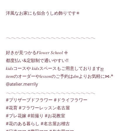
洋風なお家にも似合うしめ飾りです✳︎
𓂃𓂃𓂃𓂃𓂃𓂃𓂃𓂃𓂃𓂃𓂃𓂃𓂃𓂃𓂃𓂃𓂃𓂃
好きが見つかる𝐹𝑙𝑜𝑤𝑒𝑟 𝑆𝑐ℎ𝑜𝑜𝑙 𖧷
都度払い&定額制で通いやすい!!
𝑘𝑖𝑑𝑠コースや 𝑘𝑖𝑑𝑠スペースもご用意しておりますஐ
𝑖𝑡𝑒𝑚のオーダーや𝑙𝑒𝑠𝑠𝑜𝑛のご予約は𝑑𝑚よりお気軽に⋈˖*
@atelier.merrily
𓂃𓂃𓂃𓂃𓂃𓂃𓂃𓂃𓂃𓂃𓂃𓂃𓂃𓂃𓂃𓂃𓂃𓂃
#プリザーブドフラワー #ドライフラワー
#花育 #フラワーレッスン名古屋
#プレ花嫁 #前撮り #お花教室
#花のある暮らし #名古屋お稽古