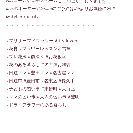
𝑘𝑖𝑑𝑠コースや 𝑘𝑖𝑑𝑠スペースもご用意しておりますஐ
𝑖𝑡𝑒𝑚のオーダーや𝑙𝑒𝑠𝑠𝑜𝑛のご予約は𝑑𝑚よりお気軽に⋈˖*
@atelier.merrily
𓂃𓂃𓂃𓂃𓂃𓂃𓂃𓂃𓂃𓂃𓂃𓂃𓂃𓂃𓂃𓂃𓂃𓂃
#プリザーブドフラワー #dryflower
#花育 #フラワーレッスン名古屋
#プレ花嫁 #前撮り #お花教室
#花のある暮らし #名古屋お稽古
#日進ママ #豊田ママ #名古屋ママ
#日進市 #豊田市 #名東区 #長久手
#子どもの習い事 #東郷町 #天白区
#ママの習い事 #大人の習い事 #豊明
#ドライフラワーのある暮らし