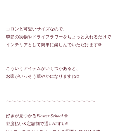
コロンと可愛いサイズなので、
季節の実物やドライフラワーをちょっと入れるだけで
インテリアとして簡単に楽しんでいただけます❁
こういうアイテムがいくつかあると、
お家がいっそう華やかになりますね✩
𓂃𓂃𓂃𓂃𓂃𓂃𓂃𓂃𓂃𓂃𓂃𓂃𓂃𓂃𓂃𓂃𓂃𓂃
好きが見つかる𝐹𝑙𝑜𝑤𝑒𝑟 𝑆𝑐ℎ𝑜𝑜𝑙 𖧷
都度払い&定額制で通いやすい!!