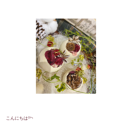
こんにちは𓆸