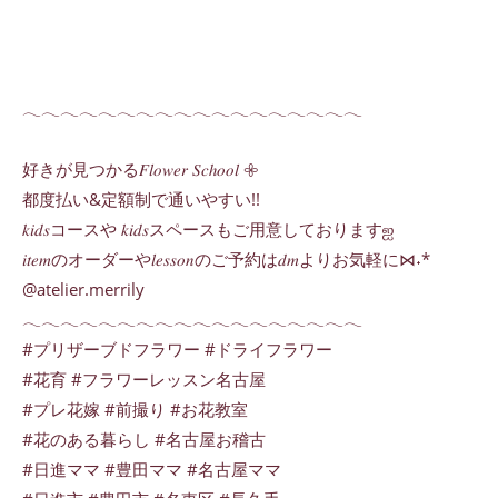
𓂃𓂃𓂃𓂃𓂃𓂃𓂃𓂃𓂃𓂃𓂃𓂃𓂃𓂃𓂃𓂃𓂃𓂃
好きが見つかる𝐹𝑙𝑜𝑤𝑒𝑟 𝑆𝑐ℎ𝑜𝑜𝑙 𖧷
都度払い&定額制で通いやすい!!
𝑘𝑖𝑑𝑠コースや 𝑘𝑖𝑑𝑠スペースもご用意しておりますஐ
𝑖𝑡𝑒𝑚のオーダーや𝑙𝑒𝑠𝑠𝑜𝑛のご予約は𝑑𝑚よりお気軽に⋈˖*
@atelier.merrily
𓂃𓂃𓂃𓂃𓂃𓂃𓂃𓂃𓂃𓂃𓂃𓂃𓂃𓂃𓂃𓂃𓂃𓂃
#プリザーブドフラワー #ドライフラワー
#花育 #フラワーレッスン名古屋
#プレ花嫁 #前撮り #お花教室
#花のある暮らし #名古屋お稽古
#日進ママ #豊田ママ #名古屋ママ