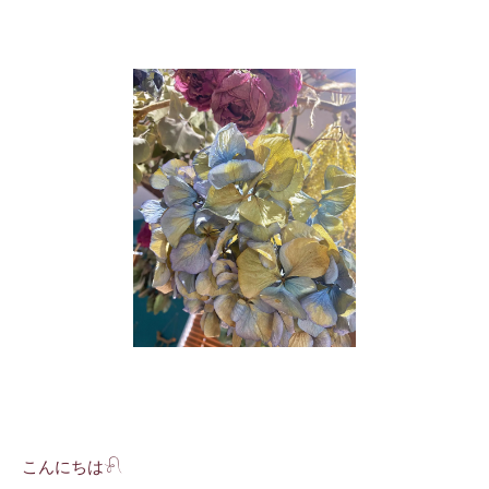
こんにちは𓍯