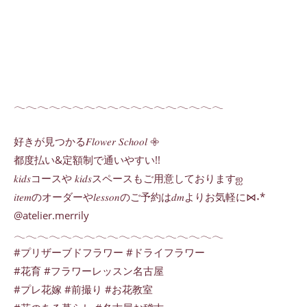
𓂃𓂃𓂃𓂃𓂃𓂃𓂃𓂃𓂃𓂃𓂃𓂃𓂃𓂃𓂃𓂃𓂃𓂃
好きが見つかる𝐹𝑙𝑜𝑤𝑒𝑟 𝑆𝑐ℎ𝑜𝑜𝑙 𖧷
都度払い&定額制で通いやすい!!
𝑘𝑖𝑑𝑠コースや 𝑘𝑖𝑑𝑠スペースもご用意しておりますஐ
𝑖𝑡𝑒𝑚のオーダーや𝑙𝑒𝑠𝑠𝑜𝑛のご予約は𝑑𝑚よりお気軽に⋈˖*
@atelier.merrily
𓂃𓂃𓂃𓂃𓂃𓂃𓂃𓂃𓂃𓂃𓂃𓂃𓂃𓂃𓂃𓂃𓂃𓂃
#プリザーブドフラワー #ドライフラワー
#花育 #フラワーレッスン名古屋
#プレ花嫁 #前撮り #お花教室