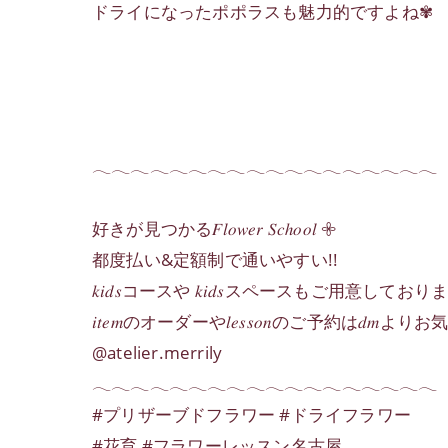
ドライになったポポラスも魅力的ですよね✾
𓂃𓂃𓂃𓂃𓂃𓂃𓂃𓂃𓂃𓂃𓂃𓂃𓂃𓂃𓂃𓂃𓂃𓂃
好きが見つかる𝐹𝑙𝑜𝑤𝑒𝑟 𝑆𝑐ℎ𝑜𝑜𝑙 𖧷
都度払い&定額制で通いやすい!!
𝑘𝑖𝑑𝑠コースや 𝑘𝑖𝑑𝑠スペースもご用意しており
𝑖𝑡𝑒𝑚のオーダーや𝑙𝑒𝑠𝑠𝑜𝑛のご予約は𝑑𝑚よ
@atelier.merrily
𓂃𓂃𓂃𓂃𓂃𓂃𓂃𓂃𓂃𓂃𓂃𓂃𓂃𓂃𓂃𓂃𓂃𓂃
#プリザーブドフラワー #ドライフラワー
#花育 #フラワーレッスン名古屋