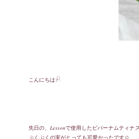
こんにちは𓍯
先日の、𝐿𝑒𝑠𝑠𝑜𝑛で使用したビバーナムティナ
ぷくぷくの実がとっても可愛かったです✩