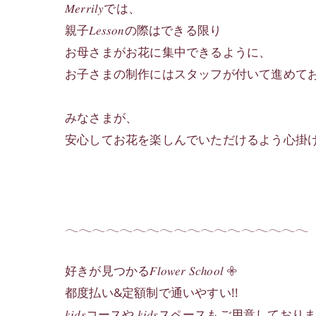
𝑀𝑒𝑟𝑟𝑖𝑙𝑦では、
親子𝐿𝑒𝑠𝑠𝑜𝑛の際はできる限り
お母さまがお花に集中できるように、
お子さまの制作にはスタッフが付いて進めてお
みなさまが、
安心してお花を楽しんでいただけるよう心掛
𓂃𓂃𓂃𓂃𓂃𓂃𓂃𓂃𓂃𓂃𓂃𓂃𓂃𓂃𓂃𓂃𓂃𓂃
好きが見つかる𝐹𝑙𝑜𝑤𝑒𝑟 𝑆𝑐ℎ𝑜𝑜𝑙 𖧷
都度払い&定額制で通いやすい!!
𝑘𝑖𝑑𝑠コースや 𝑘𝑖𝑑𝑠スペースもご用意しており