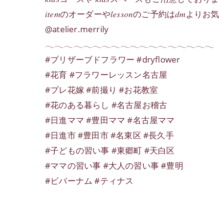
𝑖𝑡𝑒𝑚のオーダーや𝑙𝑒𝑠𝑠𝑜𝑛のご予約は𝑑𝑚よ
@atelier.merrily
𓂃𓂃𓂃𓂃𓂃𓂃𓂃𓂃𓂃𓂃𓂃𓂃𓂃𓂃𓂃𓂃𓂃𓂃
#プリザーブドフラワー #dryflower
#花育 #フラワーレッスン名古屋
#プレ花嫁 #前撮り #お花教室
#花のある暮らし #名古屋お稽古
#日進ママ #豊田ママ #名古屋ママ
#日進市 #豊田市 #名東区 #長久手
#子どもの習い事 #東郷町 #天白区
#ママの習い事 #大人の習い事 #豊明
#ビバーナム #ティナス