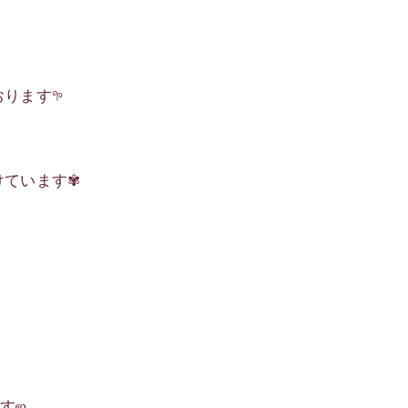
ります𖧧
けています✾
ますஐ