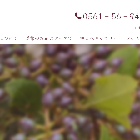
0561‐56‐94
〒
について
季節のお花とテーマで
押し花ギャラリー
レッス