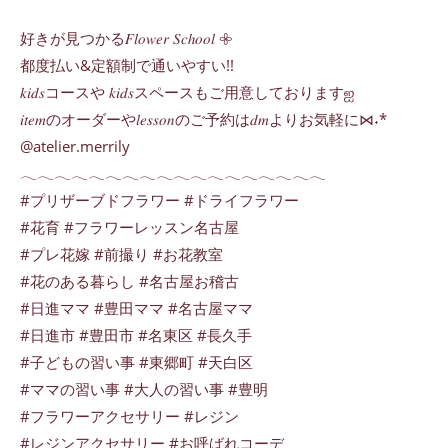
好きが見つかる𝐹𝑙𝑜𝑤𝑒𝑟 𝑆𝑐ℎ𝑜𝑜𝑙 𖧷
都度払い&定額制で通いやすい!!
𝑘𝑖𝑑𝑠コースや 𝑘𝑖𝑑𝑠スペースもご用意しておりますஐ
𝑖𝑡𝑒𝑚のオーダーや𝑙𝑒𝑠𝑠𝑜𝑛のご予約は𝑑𝑚よりお気軽に⋈˖*
@atelier.merrily
𓂃𓂃𓂃𓂃𓂃𓂃𓂃𓂃𓂃𓂃𓂃𓂃𓂃𓂃𓂃𓂃𓂃𓂃
#プリザーブドフラワー #ドライフラワー
#花育 #フラワーレッスン名古屋
#プレ花嫁 #前撮り #お花教室
#花のある暮らし #名古屋お稽古
#日進ママ #豊田ママ #名古屋ママ
#日進市 #豊田市 #名東区 #長久手
#子どもの習い事 #東郷町 #天白区
#ママの習い事 #大人の習い事 #豊明
#フラワーアクセサリー #レジン
#レジンアクセサリー #お呼ばれコーデ