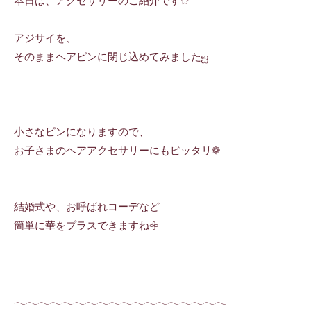
アジサイを、
そのままヘアピンに閉じ込めてみましたஐ
小さなピンになりますので、
お子さまのヘアアクセサリーにもピッタリ❁
結婚式や、お呼ばれコーデなど
簡単に華をプラスできますね𖧷
𓂃𓂃𓂃𓂃𓂃𓂃𓂃𓂃𓂃𓂃𓂃𓂃𓂃𓂃𓂃𓂃𓂃𓂃