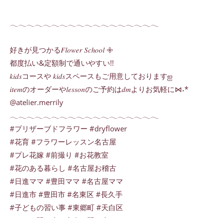
𓂃𓂃𓂃𓂃𓂃𓂃𓂃𓂃𓂃𓂃𓂃𓂃𓂃𓂃𓂃𓂃𓂃𓂃
好きが見つかる𝐹𝑙𝑜𝑤𝑒𝑟 𝑆𝑐ℎ𝑜𝑜𝑙 𖧷
都度払い&定額制で通いやすい!!
𝑘𝑖𝑑𝑠コースや 𝑘𝑖𝑑𝑠スペースもご用意しておりますஐ
𝑖𝑡𝑒𝑚のオーダーや𝑙𝑒𝑠𝑠𝑜𝑛のご予約は𝑑𝑚よりお気軽に⋈˖*
@atelier.merrily
𓂃𓂃𓂃𓂃𓂃𓂃𓂃𓂃𓂃𓂃𓂃𓂃𓂃𓂃𓂃𓂃𓂃𓂃
#プリザーブドフラワー #dryflower
#花育 #フラワーレッスン名古屋
#プレ花嫁 #前撮り #お花教室
#花のある暮らし #名古屋お稽古
#日進ママ #豊田ママ #名古屋ママ
#日進市 #豊田市 #名東区 #長久手
#子どもの習い事 #東郷町 #天白区