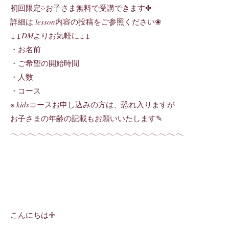
初回限定༶お子さま無料で受講できます✤
詳細は 𝑙𝑒𝑠𝑠𝑜𝑛内容の投稿をご参照ください❀
↓↓𝐷𝑀よりお気軽に↓↓
・お名前
・ご希望の開始時間
・人数
・コース
※ 𝑘𝑖𝑑𝑠コースお申し込みの方は、恐れ入りますが
お子さまの年齢の記載もお願いいたします✎
𓂃𓂃𓂃𓂃𓂃𓂃𓂃𓂃𓂃𓂃𓂃𓂃𓂃𓂃𓂃𓂃𓂃𓂃𓂃𓂃
こんにちは𖧷