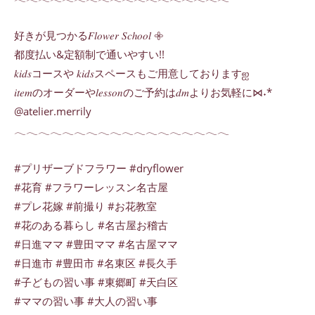
好きが見つかる𝐹𝑙𝑜𝑤𝑒𝑟 𝑆𝑐ℎ𝑜𝑜𝑙 𖧷
都度払い&定額制で通いやすい!!
𝑘𝑖𝑑𝑠コースや 𝑘𝑖𝑑𝑠スペースもご用意しておりますஐ
𝑖𝑡𝑒𝑚のオーダーや𝑙𝑒𝑠𝑠𝑜𝑛のご予約は𝑑𝑚よりお気軽に⋈˖*
@atelier.merrily
𓂃𓂃𓂃𓂃𓂃𓂃𓂃𓂃𓂃𓂃𓂃𓂃𓂃𓂃𓂃𓂃𓂃𓂃
#プリザーブドフラワー #dryflower
#花育 #フラワーレッスン名古屋
#プレ花嫁 #前撮り #お花教室
#花のある暮らし #名古屋お稽古
#日進ママ #豊田ママ #名古屋ママ
#日進市 #豊田市 #名東区 #長久手
#子どもの習い事 #東郷町 #天白区
#ママの習い事 #大人の習い事