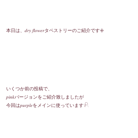
本日は、𝑑𝑟𝑦 𝑓𝑙𝑜𝑤𝑒𝑟タペストリーのご紹介です𖧷
いくつか前の投稿で、
𝑝𝑖𝑛𝑘バージョンをご紹介致しましたが
今回は𝑝𝑢𝑟𝑝𝑙𝑒をメインに使っています𓍯