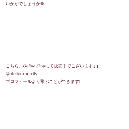
いかがでしょうか❁
こちら、𝑂𝑛𝑙𝑖𝑛𝑒 𝑆ℎ𝑜𝑝にて販売中でございます↓↓
@atelier.merrily
プロフィールより飛ぶことができます!
𓂃𓂃𓂃𓂃𓂃𓂃𓂃𓂃𓂃𓂃𓂃𓂃𓂃𓂃𓂃𓂃𓂃𓂃