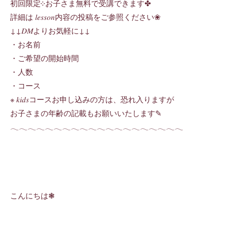
初回限定༶お子さま無料で受講できます✤
詳細は 𝑙𝑒𝑠𝑠𝑜𝑛内容の投稿をご参照ください❀
↓↓𝐷𝑀よりお気軽に↓↓
・お名前
・ご希望の開始時間
・人数
・コース
※ 𝑘𝑖𝑑𝑠コースお申し込みの方は、恐れ入りますが
お子さまの年齢の記載もお願いいたします✎
𓂃𓂃𓂃𓂃𓂃𓂃𓂃𓂃𓂃𓂃𓂃𓂃𓂃𓂃𓂃𓂃𓂃𓂃𓂃𓂃
こんにちは❃