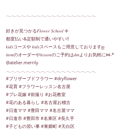
𓂃𓂃𓂃𓂃𓂃𓂃𓂃𓂃𓂃𓂃𓂃𓂃𓂃𓂃𓂃𓂃𓂃𓂃
好きが見つかる𝐹𝑙𝑜𝑤𝑒𝑟 𝑆𝑐ℎ𝑜𝑜𝑙 𖧷
都度払い&定額制で通いやすい!!
𝑘𝑖𝑑𝑠コースや 𝑘𝑖𝑑𝑠スペースもご用意しておりますஐ
𝑖𝑡𝑒𝑚のオーダーや𝑙𝑒𝑠𝑠𝑜𝑛のご予約は𝑑𝑚よりお気軽に⋈˖*
@atelier.merrily
𓂃𓂃𓂃𓂃𓂃𓂃𓂃𓂃𓂃𓂃𓂃𓂃𓂃𓂃𓂃𓂃𓂃𓂃
#プリザーブドフラワー #dryflower
#花育 #フラワーレッスン名古屋
#プレ花嫁 #前撮り #お花教室
#花のある暮らし #名古屋お稽古
#日進ママ #豊田ママ #名古屋ママ
#日進市 #豊田市 #名東区 #長久手
#子どもの習い事 #東郷町 #天白区