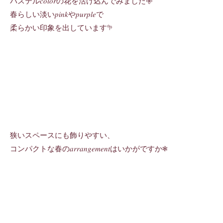
パステル𝑐𝑜𝑙𝑜𝑟の花を活け込んでみました𖧷
春らしい淡い𝑝𝑖𝑛𝑘や𝑝𝑢𝑟𝑝𝑙𝑒で
柔らかい印象を出しています𖧧
狭いスペースにも飾りやすい、
コンパクトな春の𝑎𝑟𝑟𝑎𝑛𝑔𝑒𝑚𝑒𝑛𝑡はいかがですか❃