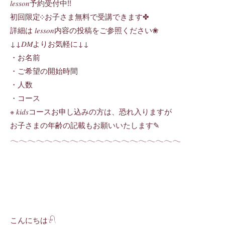
𝑙𝑒𝑠𝑠𝑜𝑛予約受付中!!
初回限定༶お子さま無料で受講できます✤
詳細は 𝑙𝑒𝑠𝑠𝑜𝑛内容の投稿をご参照ください❀
↓↓𝐷𝑀よりお気軽に↓↓
・お名前
・ご希望の開始時間
・人数
・コース
※ 𝑘𝑖𝑑𝑠コースお申し込みの方は、恐れ入りますが
お子さまの年齢の記載もお願いいたします✎
𓂃𓂃𓂃𓂃𓂃𓂃𓂃𓂃𓂃𓂃𓂃𓂃𓂃𓂃𓂃𓂃𓂃𓂃𓂃𓂃
こんにちは𓍯